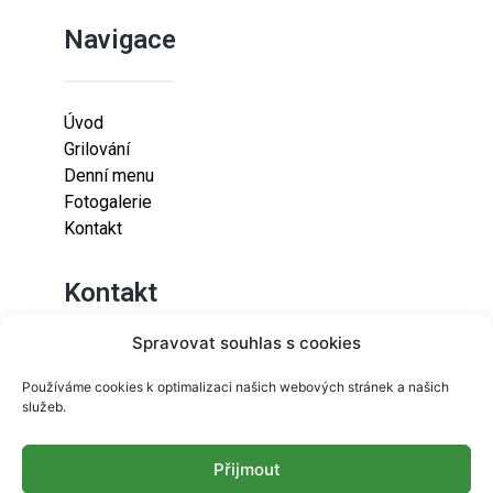
Navigace
Úvod
Grilování
Denní menu
Fotogalerie
Kontakt
Kontakt
Spravovat souhlas s cookies
Lazaretní 925/9
Používáme cookies k optimalizaci našich webových stránek a našich
615 00
služeb.
Brno-Židenice
Přijmout
info@resetfood.cz