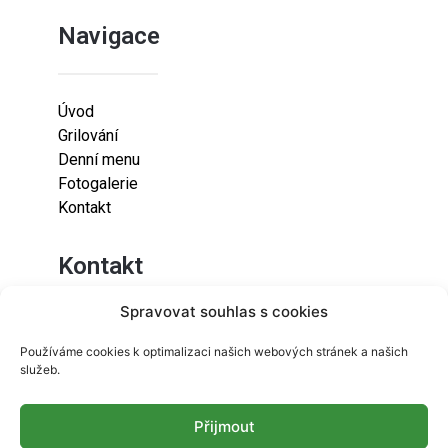
Navigace
Úvod
Grilování
Denní menu
Fotogalerie
Kontakt
Kontakt
Spravovat souhlas s cookies
Lazaretní 925/9
Používáme cookies k optimalizaci našich webových stránek a našich
615 00
služeb.
Brno-Židenice
Přijmout
info@resetfood.cz