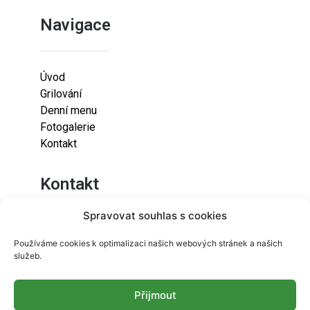
Navigace
Úvod
Grilování
Denní menu
Fotogalerie
Kontakt
Kontakt
Spravovat souhlas s cookies
Lazaretní 925/9
Používáme cookies k optimalizaci našich webových stránek a našich
615 00
služeb.
Brno-Židenice
Přijmout
info@resetfood.cz