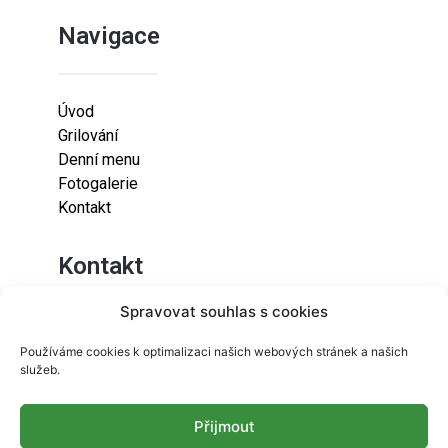
Navigace
Úvod
Grilování
Denní menu
Fotogalerie
Kontakt
Kontakt
Spravovat souhlas s cookies
Lazaretní 925/9
Používáme cookies k optimalizaci našich webových stránek a našich
615 00
služeb.
Brno-Židenice
Přijmout
info@resetfood.cz