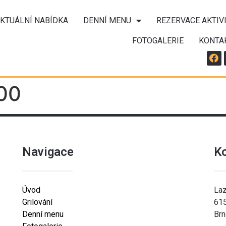
KTUÁLNÍ NABÍDKA
DENNÍ MENU
REZERVACE AKTIV
FOTOGALERIE
KONTA
:00
Navigace
K
Úvod
Laz
Grilování
61
Denní menu
Brn