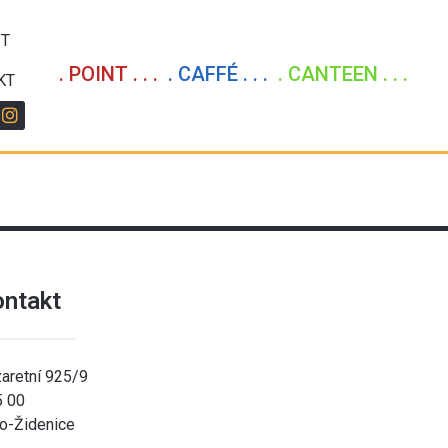
IT
. POINT . . .
. CAFFÉ . . .
. CANTEEN . . .
KT
ontakt
aretní 925/9
5 00
o-Židenice