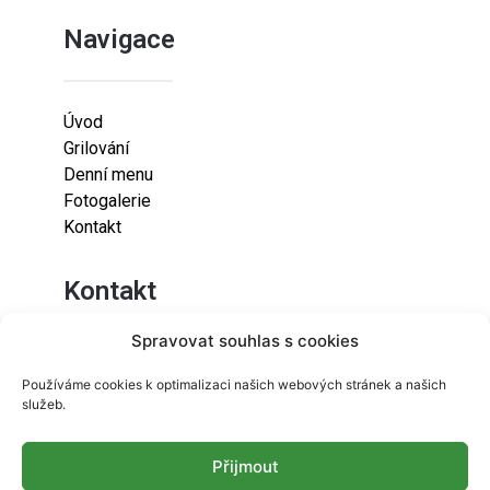
Navigace
Úvod
Grilování
Denní menu
Fotogalerie
Kontakt
Kontakt
Spravovat souhlas s cookies
Lazaretní 925/9
Používáme cookies k optimalizaci našich webových stránek a našich
615 00
služeb.
Brno-Židenice
Přijmout
info@resetfood.cz