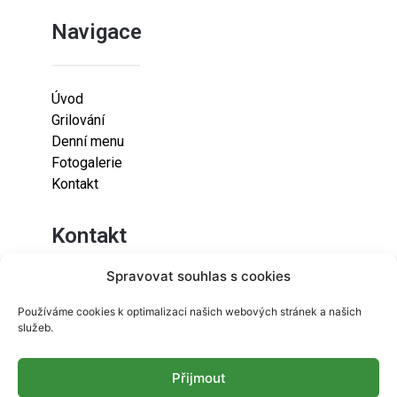
Navigace
Úvod
Grilování
Denní menu
Fotogalerie
Kontakt
Kontakt
Spravovat souhlas s cookies
Lazaretní 925/9
Používáme cookies k optimalizaci našich webových stránek a našich
615 00
služeb.
Brno-Židenice
Přijmout
info@resetfood.cz