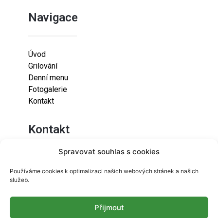
Navigace
Úvod
Grilování
Denní menu
Fotogalerie
Kontakt
Kontakt
Spravovat souhlas s cookies
Lazaretní 925/9
Používáme cookies k optimalizaci našich webových stránek a našich
615 00
služeb.
Brno-Židenice
Přijmout
info@resetfood.cz