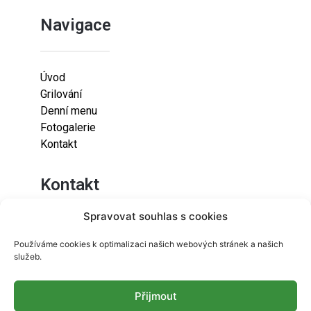
Navigace
Úvod
Grilování
Denní menu
Fotogalerie
Kontakt
Kontakt
Spravovat souhlas s cookies
Lazaretní 925/9
Používáme cookies k optimalizaci našich webových stránek a našich
615 00
služeb.
Brno-Židenice
Přijmout
info@resetfood.cz