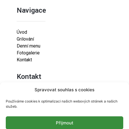
Navigace
Úvod
Grilování
Denní menu
Fotogalerie
Kontakt
Kontakt
Spravovat souhlas s cookies
Lazaretní 925/9
Používáme cookies k optimalizaci našich webových stránek a našich
615 00
služeb.
Brno-Židenice
Přijmout
info@resetfood.cz