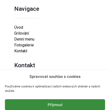
Navigace
Úvod
Grilování
Denní menu
Fotogalerie
Kontakt
Kontakt
Spravovat souhlas s cookies
Lazaretní 925/9
Používáme cookies k optimalizaci našich webových stránek a našich
615 00
služeb.
Brno-Židenice
Přijmout
info@resetfood.cz