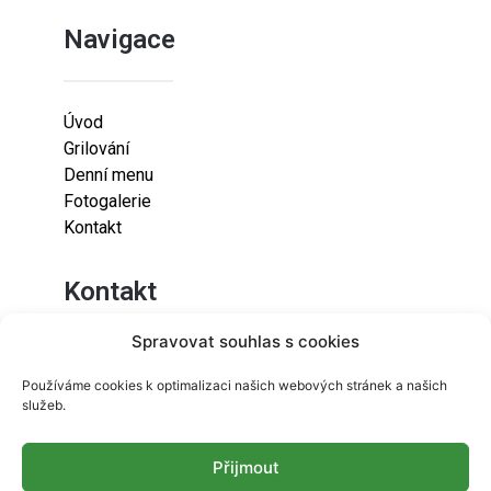
Navigace
Úvod
Grilování
Denní menu
Fotogalerie
Kontakt
Kontakt
Spravovat souhlas s cookies
Lazaretní 925/9
Používáme cookies k optimalizaci našich webových stránek a našich
615 00
služeb.
Brno-Židenice
Přijmout
info@resetfood.cz