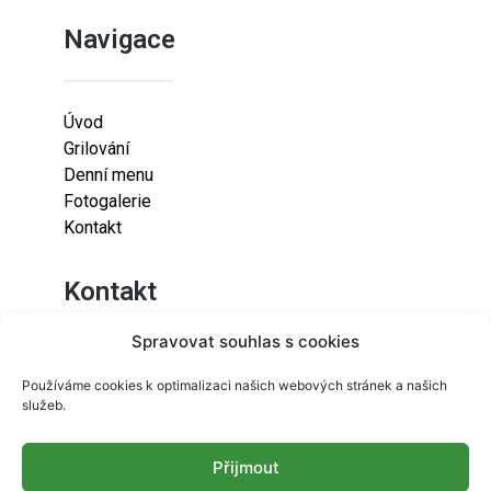
Navigace
Úvod
Grilování
Denní menu
Fotogalerie
Kontakt
Kontakt
Spravovat souhlas s cookies
Lazaretní 925/9
Používáme cookies k optimalizaci našich webových stránek a našich
615 00
služeb.
Brno-Židenice
Přijmout
info@resetfood.cz