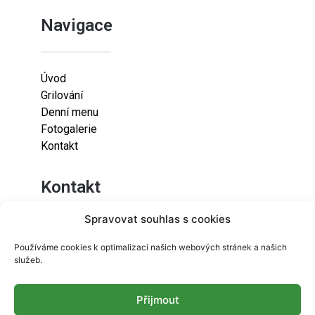
Navigace
Úvod
Grilování
Denní menu
Fotogalerie
Kontakt
Kontakt
Spravovat souhlas s cookies
Lazaretní 925/9
Používáme cookies k optimalizaci našich webových stránek a našich
615 00
služeb.
Brno-Židenice
Přijmout
info@resetfood.cz