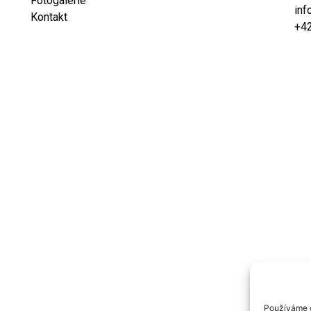
Fotogalerie
inf
Kontakt
+4
Používáme c