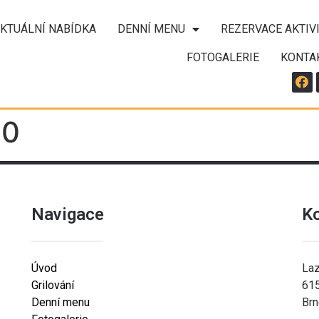
KTUÁLNÍ NABÍDKA
DENNÍ MENU
REZERVACE AKTIV
FOTOGALERIE
KONTA
00
Navigace
K
Úvod
Laz
Grilování
61
Denní menu
Brn