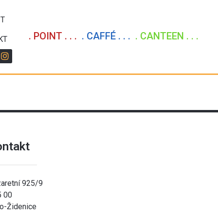
IT
. POINT . . .
. CAFFÉ . . .
. CANTEEN . . .
KT
ontakt
aretní 925/9
5 00
o-Židenice