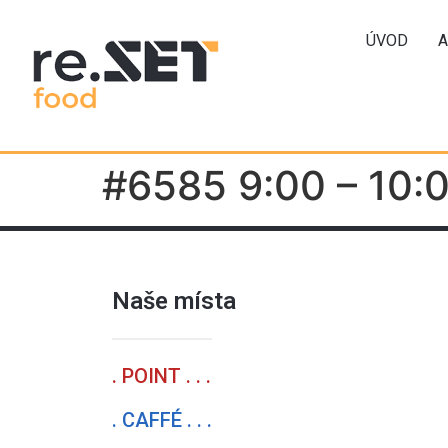
ÚVOD
A
#6585 9:00 – 10:
Naše místa
. POINT . . .
. CAFFÉ . . .