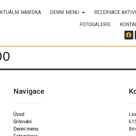
KTUÁLNÍ NABÍDKA
DENNÍ MENU
REZERVACE AKTIV
FOTOGALERIE
KONTA
00
Navigace
K
Úvod
Laz
Grilování
61
Denní menu
Brn