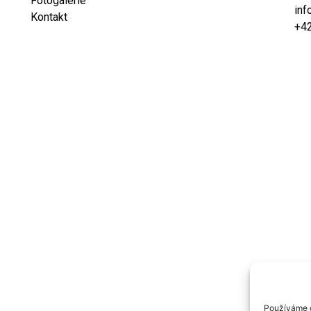
Fotogalerie
inf
Kontakt
+4
Používáme c