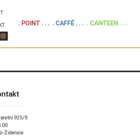
IT
. POINT . . .
. CAFFÉ . . .
. CANTEEN . . .
KT
ontakt
aretní 925/9
5 00
o-Židenice