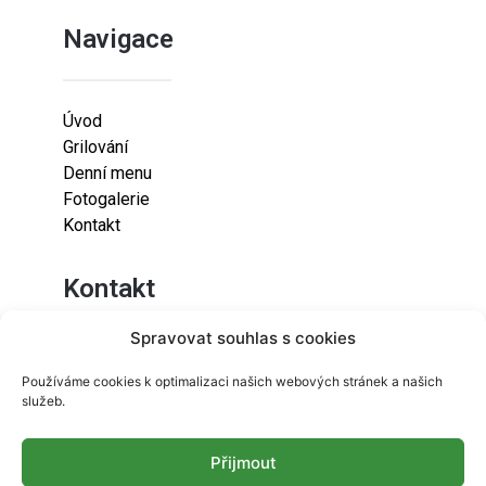
Navigace
Úvod
Grilování
Denní menu
Fotogalerie
Kontakt
Kontakt
Spravovat souhlas s cookies
Lazaretní 925/9
Používáme cookies k optimalizaci našich webových stránek a našich
615 00
služeb.
Brno-Židenice
Přijmout
info@resetfood.cz