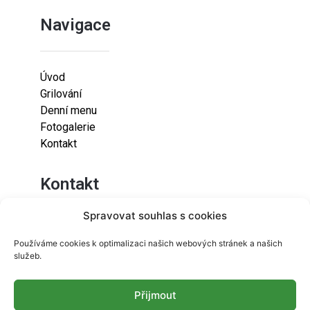
Navigace
Úvod
Grilování
Denní menu
Fotogalerie
Kontakt
Kontakt
Spravovat souhlas s cookies
Lazaretní 925/9
Používáme cookies k optimalizaci našich webových stránek a našich
615 00
služeb.
Brno-Židenice
Přijmout
info@resetfood.cz