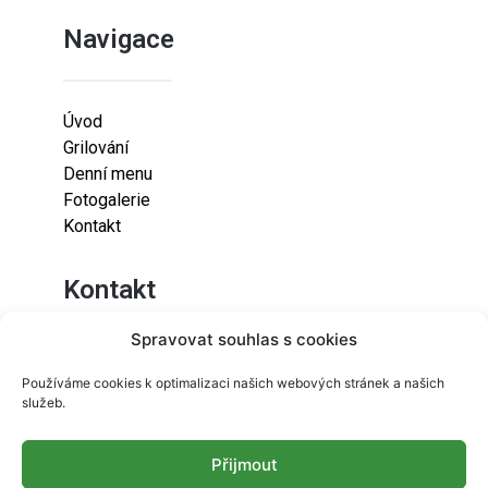
Navigace
Úvod
Grilování
Denní menu
Fotogalerie
Kontakt
Kontakt
Spravovat souhlas s cookies
Lazaretní 925/9
Používáme cookies k optimalizaci našich webových stránek a našich
615 00
služeb.
Brno-Židenice
Přijmout
info@resetfood.cz