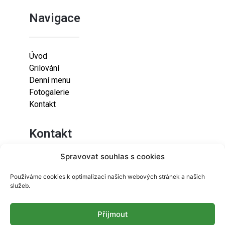
Navigace
Úvod
Grilování
Denní menu
Fotogalerie
Kontakt
Kontakt
Spravovat souhlas s cookies
Lazaretní 925/9
Používáme cookies k optimalizaci našich webových stránek a našich
615 00
služeb.
Brno-Židenice
Přijmout
info@resetfood.cz