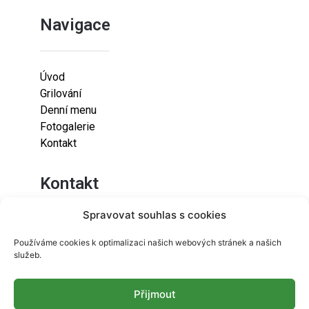
Navigace
Úvod
Grilování
Denní menu
Fotogalerie
Kontakt
Kontakt
Spravovat souhlas s cookies
Lazaretní 925/9
Používáme cookies k optimalizaci našich webových stránek a našich
615 00
služeb.
Brno-Židenice
Přijmout
info@resetfood.cz