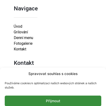
Navigace
Úvod
Grilování
Denní menu
Fotogalerie
Kontakt
Kontakt
Spravovat souhlas s cookies
Lazaretní 925/9
Používáme cookies k optimalizaci našich webových stránek a našich
615 00
služeb.
Brno-Židenice
Přijmout
info@resetfood.cz