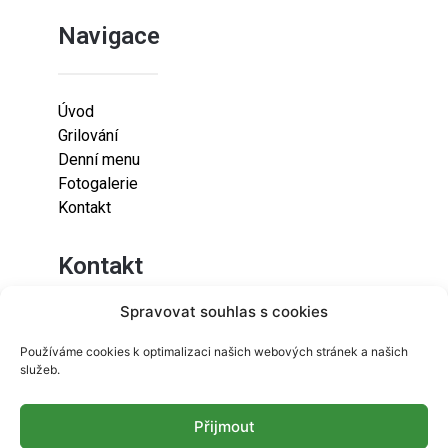
Navigace
Úvod
Grilování
Denní menu
Fotogalerie
Kontakt
Kontakt
Spravovat souhlas s cookies
Lazaretní 925/9
Používáme cookies k optimalizaci našich webových stránek a našich
615 00
služeb.
Brno-Židenice
Přijmout
info@resetfood.cz