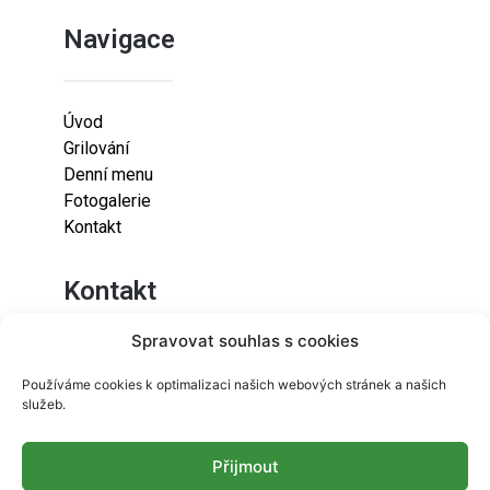
Navigace
Úvod
Grilování
Denní menu
Fotogalerie
Kontakt
Kontakt
Spravovat souhlas s cookies
Lazaretní 925/9
Používáme cookies k optimalizaci našich webových stránek a našich
615 00
služeb.
Brno-Židenice
Přijmout
info@resetfood.cz