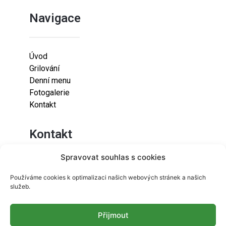
Navigace
Úvod
Grilování
Denní menu
Fotogalerie
Kontakt
Kontakt
Spravovat souhlas s cookies
Lazaretní 925/9
Používáme cookies k optimalizaci našich webových stránek a našich
615 00
služeb.
Brno-Židenice
Přijmout
info@resetfood.cz