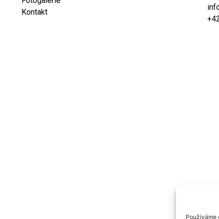
Fotogalerie
inf
Kontakt
+4
Používáme c