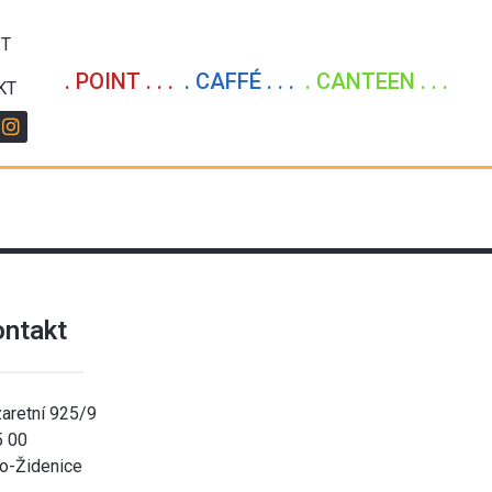
IT
. POINT . . .
. CAFFÉ . . .
. CANTEEN . . .
KT
ontakt
aretní 925/9
5 00
o-Židenice