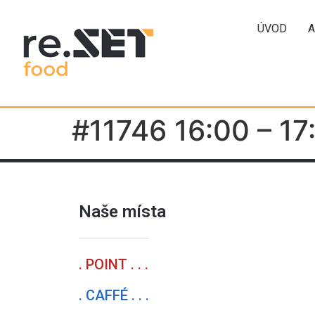
ÚVOD
A
#11746 16:00 – 17
Naše místa
. POINT . . .
. CAFFÉ . . .