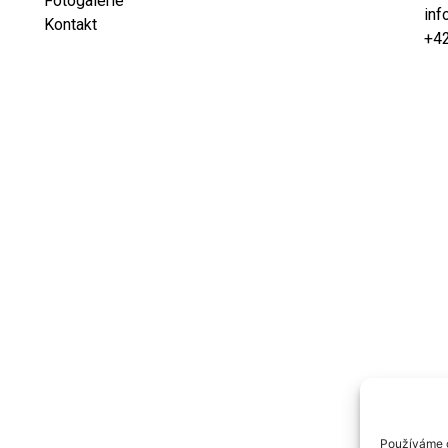
Fotogalerie
inf
Kontakt
+4
Používáme c