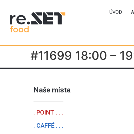
ÚVOD
A
#11699 18:00 – 19
Naše místa
. POINT . . .
. CAFFÉ . . .