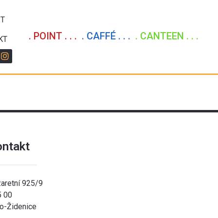
IT
. POINT . . .
. CAFFÉ . . .
. CANTEEN . . .
KT
ontakt
aretní 925/9
5 00
o-Židenice