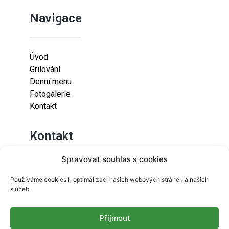
Navigace
Úvod
Grilování
Denní menu
Fotogalerie
Kontakt
Kontakt
Spravovat souhlas s cookies
Lazaretní 925/9
Používáme cookies k optimalizaci našich webových stránek a našich
615 00
služeb.
Brno-Židenice
Přijmout
info@resetfood.cz