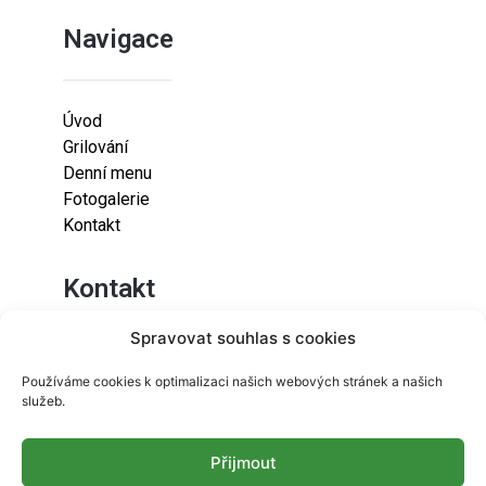
Navigace
Úvod
Grilování
Denní menu
Fotogalerie
Kontakt
Kontakt
Spravovat souhlas s cookies
Lazaretní 925/9
Používáme cookies k optimalizaci našich webových stránek a našich
615 00
služeb.
Brno-Židenice
Přijmout
info@resetfood.cz