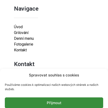
Navigace
Úvod
Grilování
Denní menu
Fotogalerie
Kontakt
Kontakt
Spravovat souhlas s cookies
Lazaretní 925/9
Používáme cookies k optimalizaci našich webových stránek a našich
615 00
služeb.
Brno-Židenice
Přijmout
info@resetfood.cz