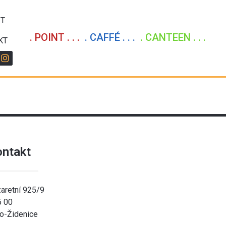
IT
. POINT . . .
. CAFFÉ . . .
. CANTEEN . . .
KT
ontakt
aretní 925/9
5 00
o-Židenice