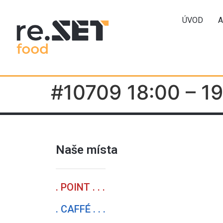
ÚVOD
A
#10709 18:00 – 1
Naše místa
. POINT . . .
. CAFFÉ . . .