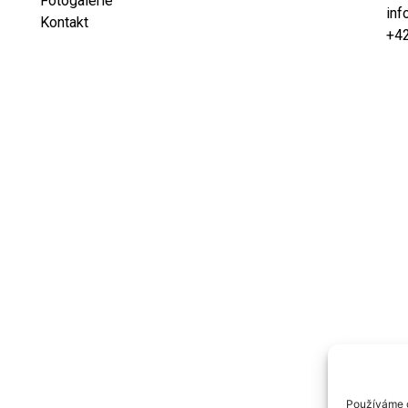
Fotogalerie
inf
Kontakt
+4
Používáme c