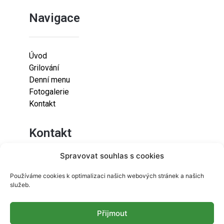
Navigace
Úvod
Grilování
Denní menu
Fotogalerie
Kontakt
Kontakt
Spravovat souhlas s cookies
Lazaretní 925/9
Používáme cookies k optimalizaci našich webových stránek a našich
615 00
služeb.
Brno-Židenice
Přijmout
info@resetfood.cz